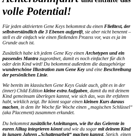
volle Potential!
Für jeden aktivierten Gene Keys bekommst du einen
Fließtext, der
selbstverständlich die 3 Ebenen aufgreift
, sie aber nicht benennt –
stell es dir einfach wie einen fließenden Prozess vor, was es ja im
Grunde auch ist.
Zusätzlich habe ich jedem Gene Key einen
Archetypen und ein
passendes Mantra
zugeordnet, damit es noch einfacher für dich
oder dein Kind wird! Du bekommst außerdem die dazugehörige
wunderschöne Illustration zum Gene Key
und eine
Beschreibung
der persönlichen Linie
.
Wie bereits im klassischen Gene Keys Guide auch, gibt es in der
(inner) Child Edition
kleine extra Aufgaben
, damit du mit deinem
Kind gemeinsam überlegen kannst, wie sich das, was ihr erfahren
habt, wirklich zeigt. Ihr könnt sogar einen
kleinen Kurs daraus
machen
, in dem ihr Woche für Woche einen „magischen Schlüssel“
(aka Placement) zusammen erkundet.
Du bekommst
zusätzliche Anleitungen, wie ihr das Gelernte in
euren Alltag integrieren könnt
und wie du sogar
mit deinem Kind
in jungen Jahren „Schattenarbeit“ machen kannst
. Sprich, einen