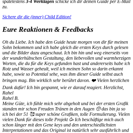
spätetestens
3-4 Werktagen
schicke ich dir deinen Guide per E-Mail
zu.
Sichere dir die (inner) Child Edition!
Eure Reaktionen & Feedbacks
Oh du Liebe. Ich habe den Guide heute morgen von dir für meinen
Sohn bekommen und ich habe gleich die ersten Keys durch gelesen
und die Bilder dazu angeschaut. Ich bin hin und weg einerseits von
der wunderhübschen Gestaltung, den liebevollen und warmherzigen
Worten, die du für die Keys gefunden hast und andererseits habe ich
Rotz und Wasser geheult, weil ich meinen Sohn so darin erkannt
habe, sowie so Potential sehe, was ihm dieser Guide selbst auch
bringen mag. Bin wirklich sehr berührt davon. ❤️ Vielen herzlichen
Dank dafür! Ich bin gespannt, wie er darauf reagiert. Herzlichst,
Rahel
Rahel B.
Meine Güte, ich fühle mich sehr abgeholt und bei der ersten Grafik
standen mir schon Freuden Tränen in den Augen 🥺 das bin ja so
ich bei der 51 🥰 super schöne Grafiken, tolle Formulierung. Vielen
vielen Dank für dieses tolle Projekt 🥳 Ich beschäftige mich auch
schon länger mit den Gene keys und den unterschiedlichsten
Interpretationen und das Original ist natürlich sehr ausführlich und