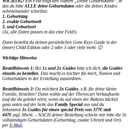
WICHTIG:
Ein Feld trägt den Namen „Deine Geburtsdaten“, in
das du bitte
ALLE deine Geburtsdaten
oder die deines Kindes
nebeneinander schreibst:
1. Geburtstag
2. exakte Geburtszeit
3. und Geburtsort
(Ja, alle Daten passen in das eine Feld!).
Dann bestellst du deinen persönlichen Gene Keys Guide in der
(inner) Child Edition oder 2 oder 3 oder viele mehr. 🙂
Wichtige Hinweise
Bestellhinweis 1:
Bei
1x und
2x Guides
bitte ich dich,
die Guides
einzeln zu bestellen
. Das macht es leichter für mich, Namen und
Geburtsdaten in der Erstellung zuzuordnen.
Bestellhinweis 2:
Du möchtest
3x Guides
, z.B. für deine kleine
Familie, bestellen? Dann wähle auf der Thrivecart Verkaufsseite
(auf die du geleitet wirst, wenn du auf einen der Buttons klickst)
ganz unten auf der Seite das
Family Special
aus und du
bekommst
3x Guides für einen special Preis von 377€ statt
447€
zzgl. MwSt. – NACH deiner Bestellung schicke mir bitte die 3x
vollständigen Geburtsdaten (Geburtstag, exakte Uhrzeit und Ort)
per
E-Mail
.