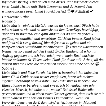
irgendwie sperrig. Und da ich mich dieses Jahr irgendwie dieses
inner Child Thema aufs Tablett kommen und da kommt dein
wunderschönes inner Child Projekt perfekt 👌❤️‍🩹🙏🙏🙏💕
Herzlichste Grüße
Nadine S.
Liebe Marie - einfach MEGA, was du da kreiert hast 🤩 Ich habe
mich schon so viel und so intensiv mit den GeneKeys beschäftigt,
aber das ist nochmal eine ganz andere Art da rein zu gehen -
greifbar, verständlich und umsetzbar 😍! Mein inneres Kind jubelt
und freut sich riesig darauf, hier tiefer rein zu gehen und ein
komplett neues Verständnis zu entwickeln 🤩. Und die Illustrationen
bringen es so genial auf den Punkt 🥳 Die Bindung ist schon in
Auftrag gegeben und ich freu' mich, wenn mein Buch nächste
Woche ankommt 🥳 Vielen vielen Dank für deine tolle Arbeit, all das
Wissen und die Liebe die da drinnen steckt Alles Liebe Sabine 🤩
Sabine P.
Liebe Marie und liebe Sarah, ich bin so bezaubert. Ich habe den
Inner Child Guide schon weiter empfohlen, bevor ich meinen
eigenen überhaupt bestellt habe. Die Texte sind so liebevoll, die
Illustrationen so berührend und sweet. Ich bin einfach ein sehr
visueller Mensch, ich habe mir „meine“ Schlüssel-Bilder alle
gescreenshottet und in einen extra Ordner gepackt, damit ich sie mir
durchblättern kann wie ein kleines Daumenkino. Wenn ich
Favoriten benennen darf, dann sind es jetzt gerade im Moment